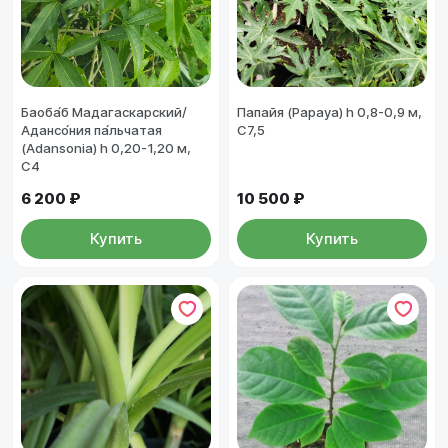
Баоба́б Мадагаскарский/
Папайя (Papaya) h 0,8-0,9 м,
Адансо́ния па́льчатая
C7,5
(Adansonia) h 0,20-1,20 м,
С4
6 200 ₽
10 500 ₽
Купить
Купить