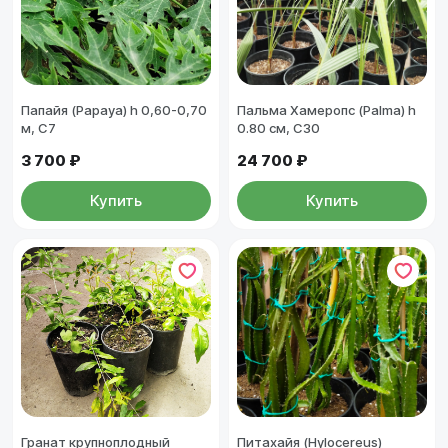
Папайя (Papaya) h 0,60-0,70
Пальма Хамеропс (Palma) h
м, С7
0.80 см, С30
3 700 ₽
24 700 ₽
Купить
Купить
Гранат крупноплодный
Питахайя (Hylocereus)