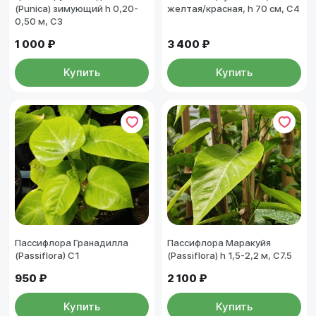
(Punica) зимующий h 0,20-
желтая/красная, h 70 см, С4
0,50 м, С3
1 000 ₽
3 400 ₽
Купить
Купить
Пассифлора Гранадилла
Пассифлора Маракуйя
(Passiflora) С1
(Passiflora) h 1,5-2,2 м, С7.5
950 ₽
2 100 ₽
Купить
Купить