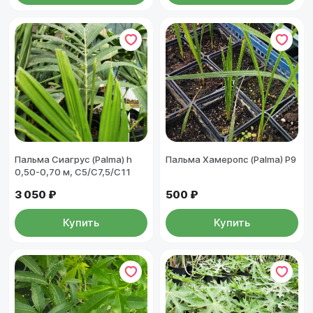
Пальма Сиагрус (Palma) h
Пальма Хамеропс (Palma) Р9
0,50-0,70 м, С5/С7,5/С11
3 050 ₽
500 ₽
Купить
Купить