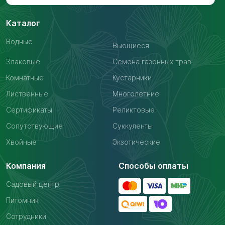
Каталог
Водные
Вьющиеся
Злаковые
Семена газонных трав
Комнатные
Кустарники
Лиственные
Многолетние
Сертификаты
Реликтовые
Сопутствующие
Суккуленты
Хвойные
Экзотические
Компания
Способы оплаты
Садовый центр
Питомник
Сотрудники