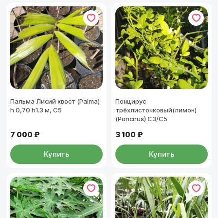
Пальма Лисий хвост (Palma)
Понцирус
h 0,70 h1.3 м, С5
трёхлисточковый(лимон)
(Poncirus) С3/С5
7 000 ₽
3 100 ₽
Купить
Купить