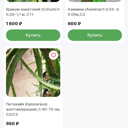
Кринум азиатский (Crinum) h
Азимина (Asimina) h 0.03- d
0,50-1,1 м, С11
0.05м,С2
1 600 ₽
600 ₽
Купить
Купить
Питахайя (Hylocereus)
желтая/красная, h 40-70 см,
С2/C3
950 ₽