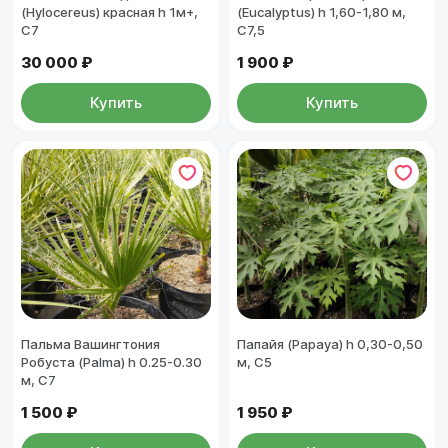
(Hylocereus) красная h 1м+,
(Eucalyptus) h 1,60-1,80 м,
С7
С7,5
30 000 ₽
1 900 ₽
Купить
Купить
Пальма Вашингтония
Папайя (Papaya) h 0,30-0,50
Робуста (Palma) h 0.25-0.30
м, С5
м, С7
1 500 ₽
1 950 ₽