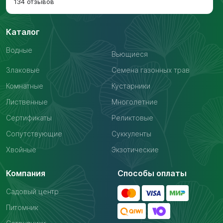
134 отзывов
Каталог
Водные
Вьющиеся
Злаковые
Семена газонных трав
Комнатные
Кустарники
Лиственные
Многолетние
Сертификаты
Реликтовые
Сопутствующие
Суккуленты
Хвойные
Экзотические
Компания
Способы оплаты
Садовый центр
Питомник