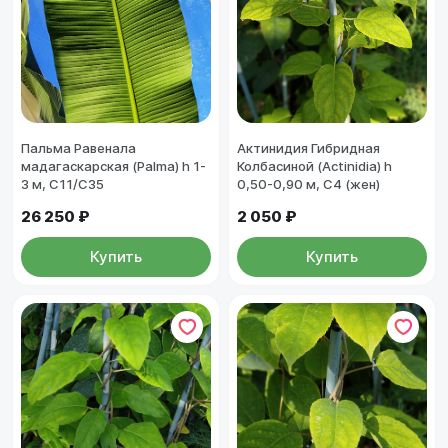
Пальма Равенала
Актинидия Гибридная
мадагаскарская (Palma) h 1-
Колбасиной (Actinidia) h
3 м, С11/С35
0,50-0,90 м, С4 (жен)
26 250 ₽
2 050 ₽
Купить
Купить