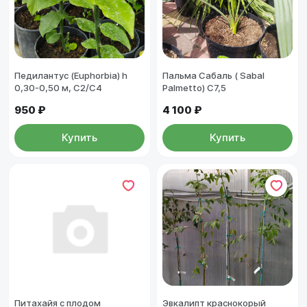
Педилантус (Euphorbia) h
Пальма Сабаль ( Sabal
0,30-0,50 м, С2/С4
Palmetto) C7,5
950 ₽
4 100 ₽
Купить
Купить
Питахайя с плодом
Эвкалипт краснокорый