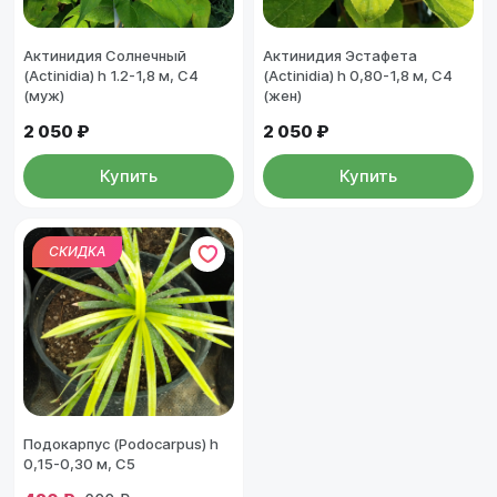
Актинидия Солнечный
Актинидия Эстафета
(Actinidia) h 1.2-1,8 м, С4
(Actinidia) h 0,80-1,8 м, С4
(муж)
(жен)
2 050 ₽
2 050 ₽
Купить
Купить
СКИДКА
Подокарпус (Podocarpus) h
0,15-0,30 м, С5