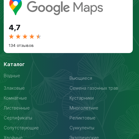
4,7
134 отзывов
Каталог
Водные
Вьющиеся
Злаковые
Семена газонных трав
Комнатные
Кустарники
Лиственные
Многолетние
Сертификаты
Реликтовые
Сопутствующие
Суккуленты
Хвойные
Экзотические