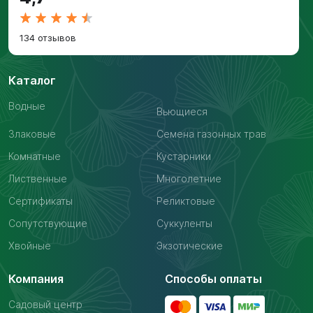
134 отзывов
Каталог
Водные
Вьющиеся
Злаковые
Семена газонных трав
Комнатные
Кустарники
Лиственные
Многолетние
Сертификаты
Реликтовые
Сопутствующие
Суккуленты
Хвойные
Экзотические
Компания
Способы оплаты
Садовый центр