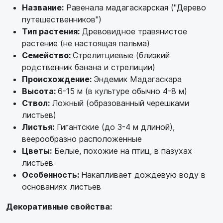
Название:
Равенала мадагаскарская ("Дерево
путешественников")
Тип растения:
Древовидное травянистое
растение (не настоящая пальма)
Семейство:
Стрелитциевые (близкий
родственник банана и стрелиции)
Происхождение:
Эндемик Мадагаскара
Высота:
6-15 м (в культуре обычно 4-8 м)
Ствол:
Ложный (образованный черешками
листьев)
Листья:
Гигантские (до 3-4 м длиной),
веерообразно расположенные
Цветы:
Белые, похожие на птиц, в пазухах
листьев
Особенность:
Накапливает дождевую воду в
основаниях листьев
Декоративные свойства: