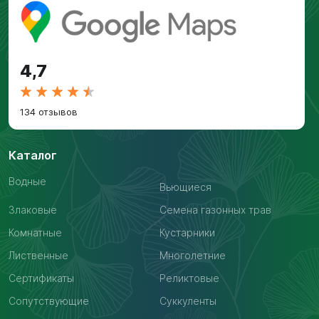
4,7
134 отзывов
Каталог
Водные
Вьющиеся
Злаковые
Семена газонных трав
Комнатные
Кустарники
Лиственные
Многолетние
Сертификаты
Реликтовые
Сопутствующие
Суккуленты