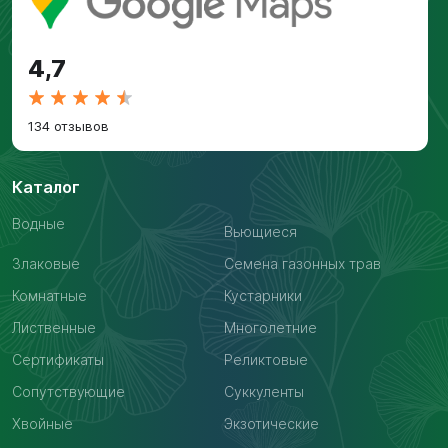
4,7
134 отзывов
Каталог
Водные
Вьющиеся
Злаковые
Семена газонных трав
Комнатные
Кустарники
Лиственные
Многолетние
Сертификаты
Реликтовые
Сопутствующие
Суккуленты
Хвойные
Экзотические