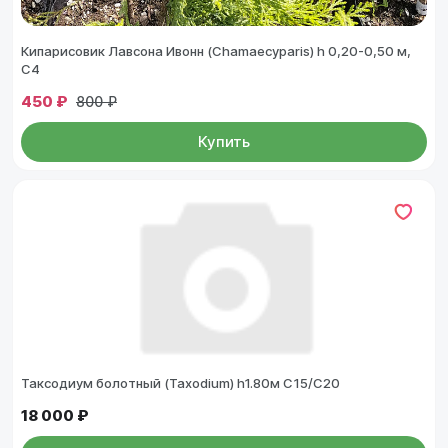
Кипарисовик Лавсона Ивонн (Chamaecyparis) h 0,20-0,50 м,
С4
450 ₽
800 ₽
Купить
Таксодиум болотный (Taxodium) h1.80м С15/С20
18 000 ₽