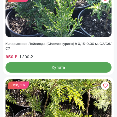
Кипарисовик Лейланда (Chamaecyparis) h 0,15-0,30 м, С2/С6/
С7
950 ₽
1 300 ₽
Купить
СКИДКА