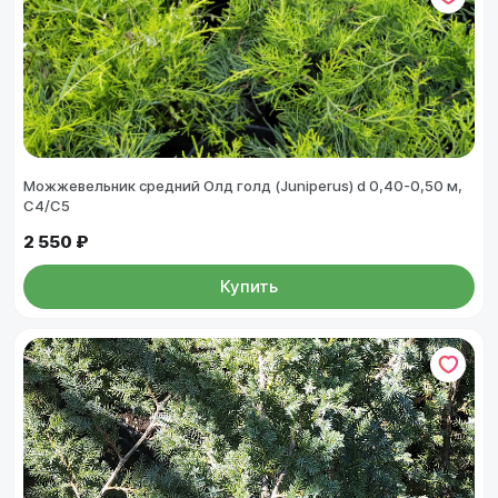
Можжевельник средний Олд голд (Juniperus) d 0,40-0,50 м,
С4/С5
2 550 ₽
Купить