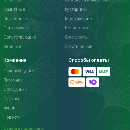
Комнатные
Кустарники
Лиственные
Многолетние
Сертификаты
Реликтовые
Сопутствующие
Суккуленты
Хвойные
Экзотические
Компания
Способы оплаты
Садовый центр
Питомник
Сотрудники
Отзывы
Акции
Новости
Скачать
прайс-лист