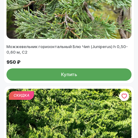
Можжевельник горизонтальный Блю Чип (Juniperus) h 0,50-
0,60 м, C2
950 ₽
Купить
СКИДКА