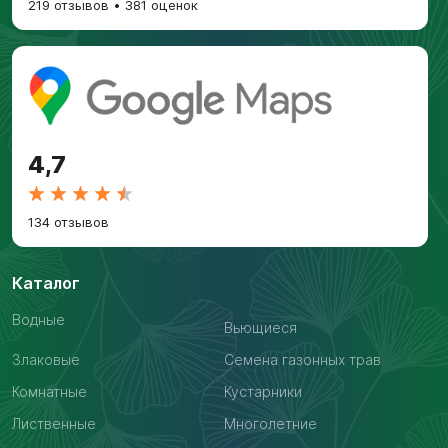
219 отзывов
•
381 оценок
4,7
134 отзывов
Каталог
Водные
Вьющиеся
Злаковые
Семена газонных трав
Комнатные
Кустарники
Лиственные
Многолетние