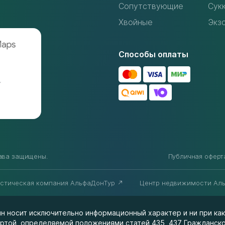
Сопутствующие
Сук
Хвойные
Экз
Способы оплаты
рава защищены.
Публичная оферт
истическая компания АльфаДонТур
Центр недвижимости Ал
н носит исключительно информационный характер и ни при как
ртой, определяемой положениями статей 435, 437 Гражданско