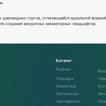
ми
ых шаровидных сортов, отличающийся идеальной формой
ля создания аккуратных миниатюрных ландшафтов.
Каталог
Водные
Вью
Злаковые
Сем
Комнатные
Кус
Лиственные
Мно
Сертификаты
Рел