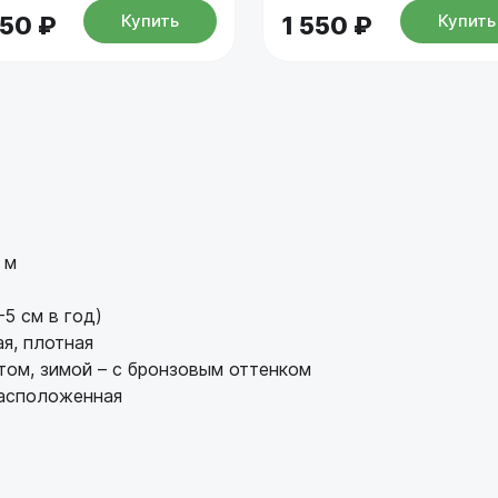
Купить
Купить
350 ₽
1 550 ₽
 м
5 см в год)
я, плотная
том, зимой – с бронзовым оттенком
расположенная