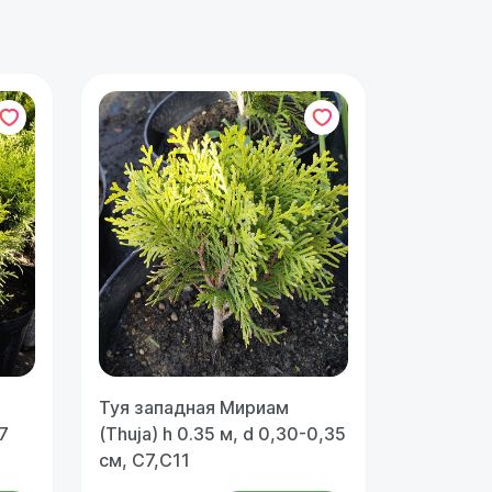
Туя западная Мириам
7
(Thuja) h 0.35 м, d 0,30-0,35
см, С7,С11