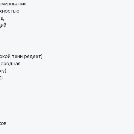
рмирования
рхностью
од
ций
окой тени редеет)
дородная
ху)
C)
м
ков