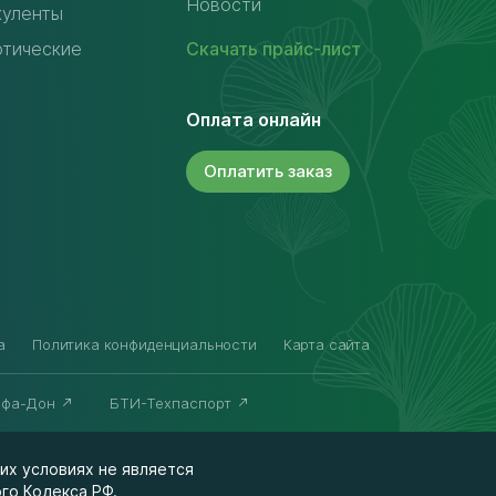
Новости
куленты
отические
Скачать
прайс-лист
Оплата онлайн
Оплатить
заказ
а
Политика конфиденциальности
Карта сайта
ьфа-Дон
БТИ-Техпаспорт
их условиях не является
го Кодекса РФ.