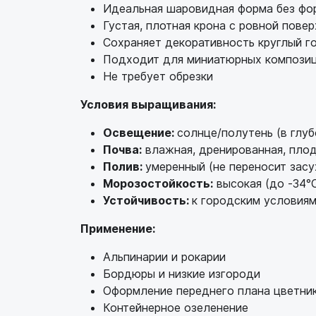
Идеальная шаровидная форма без фо
Густая, плотная крона с ровной пове
Сохраняет декоративность круглый г
Подходит для миниатюрных компози
Не требует обрезки
Условия выращивания:
Освещение:
солнце/полутень (в глуб
Почва:
влажная, дренированная, пло
Полив:
умеренный (не переносит засу
Морозостойкость:
высокая (до -34°
Устойчивость:
к городским условия
Применение:
Альпинарии и рокарии
Бордюры и низкие изгороди
Оформление переднего плана цветни
Контейнерное озеленение