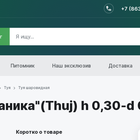
+7 (86
г
Питомник
Наш эксклюзив
Доставка
Туя
Туя шаровидная
аника"(Thuj) h 0,30-d
Коротко о товаре