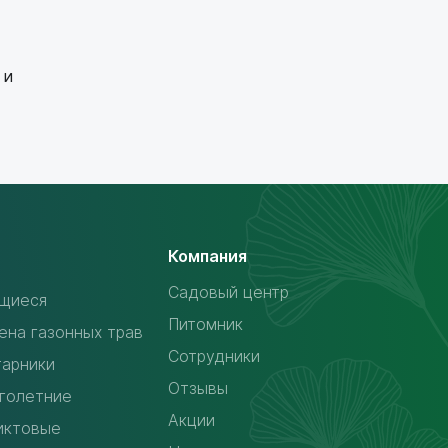
 и
Компания
Садовый центр
щиеся
Питомник
ена газонных трав
Сотрудники
тарники
Отзывы
голетние
Акции
иктовые