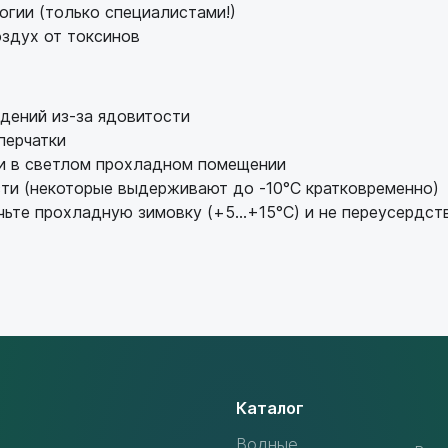
огии (только специалистами!)
здух от токсинов
дений из-за ядовитости
перчатки
ки в светлом прохладном помещении
ти (некоторые выдерживают до -10°C кратковременно)
ьте прохладную зимовку (+5...+15°C) и не переусердст
Каталог
Водные