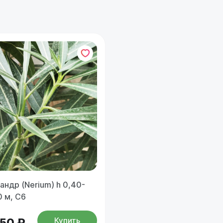
андр (Nerium) h 0,40-
0 м, С6
Купить
350 ₽