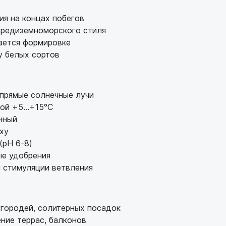
я на концах побегов
средиземноморского стиля
ается формировке
у белых сортов
прямые солнечные лучи
ой +5...+15°C
нный
ху
(pH 6-8)
ые удобрения
 стимуляции ветвления
городей, солитерных посадок
ние террас, балконов