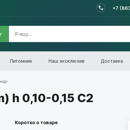
+7 (86
г
Питомник
Наш эксклюзив
Доставка
андр
) h 0,10-0,15 С2
Коротко о товаре