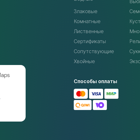
Вью
Злаковые
Сем
Комнатные
Кус
Лиственные
Мно
Сертификаты
Рел
Сопутствующие
Сук
Хвойные
Экз
Способы оплаты