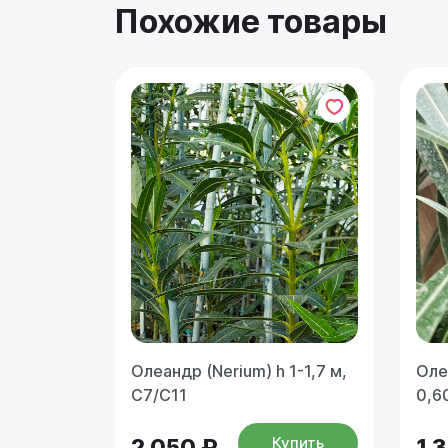
Похожие товары
Олеандр (Nerium) h 1-1,7 м,
Оле
С7/С11
0,6
Купить
2 050 ₽
1 