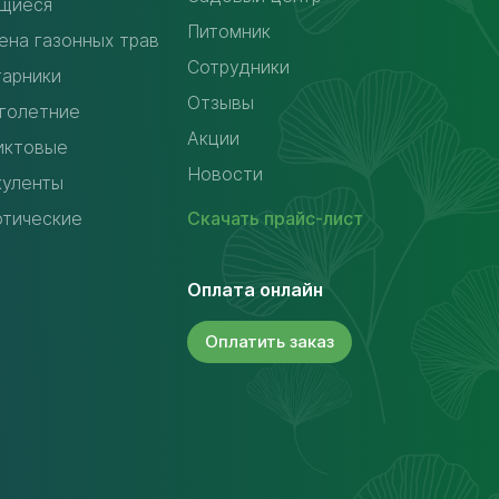
щиеся
Питомник
ена газонных трав
Сотрудники
тарники
Отзывы
голетние
Акции
иктовые
Новости
куленты
отические
Скачать
прайс-лист
Оплата онлайн
Оплатить
заказ