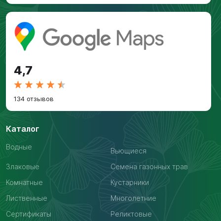
4,7
134 отзывов
Каталог
Водные
Вьющиеся
Злаковые
Семена газонных трав
Комнатные
Кустарники
Лиственные
Многолетние
Сертификаты
Реликтовые