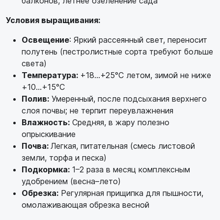
балконов, летнее озеленение сада
Условия выращивания:
Освещение
: Яркий рассеянный свет, переносит
полутень (пестролистные сорта требуют больше
света)
Температура:
+18…+25°C летом, зимой не ниже
+10…+15°C
Полив:
Умеренный, после подсыхания верхнего
слоя почвы; не терпит переувлажнения
Влажность:
Средняя, в жару полезно
опрыскивание
Почва:
Легкая, питательная (смесь листовой
земли, торфа и песка)
Подкормка:
1–2 раза в месяц комплексным
удобрением (весна–лето)
Обрезка:
Регулярная прищипка для пышности,
омолаживающая обрезка весной