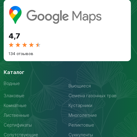
4,7
134 отзывов
Каталог
Водные
Вьющиеся
Злаковые
Семена газонных трав
Комнатные
Кустарники
Лиственные
Многолетние
Сертификаты
Реликтовые
Сопутствующие
Суккуленты