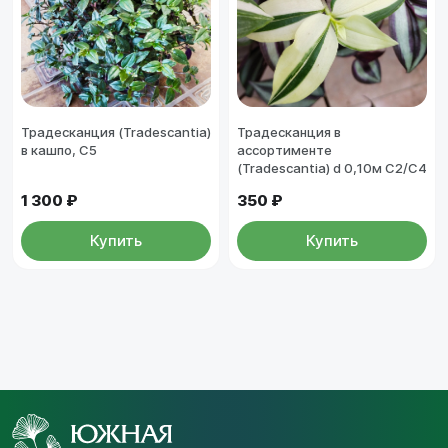
Традесканция (Tradescantia)
Традесканция в
в кашпо, С5
ассортименте
(Tradescantia) d 0,10м С2/С4
1 300 ₽
350 ₽
Купить
Купить