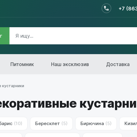
+7 (86
г
Питомник
Наш эксклюзив
Доставка
 кустарники
коративные кустарни
барис
(10)
Бересклет
(5)
Бирючина
(5)
Кизи