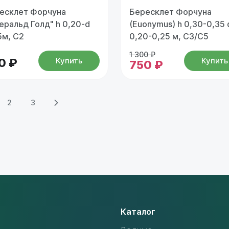
есклет Форчуна
Бересклет Форчуна
еральд Голд" h 0,20-d
(Euonymus) h 0,30-0,35 
5м, С2
0,20-0,25 м, С3/С5
1 300 ₽
Купить
Купить
0 ₽
750 ₽
2
3
Каталог