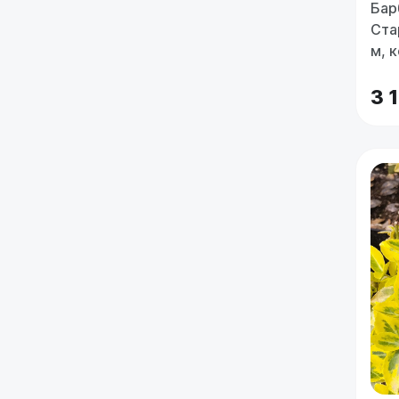
Бар
Стар
м, 
3 