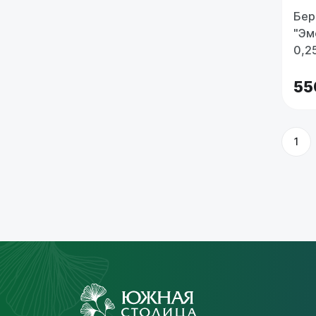
Бер
"Эм
0,2
55
1