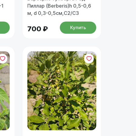
-1
Пиллар (Berberis)h 0,5-0,6
м, d 0,3-0,5см,С2/С3
Купить
700 ₽