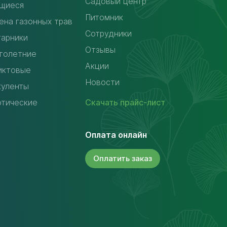
Садовый центр
щиеся
Питомник
ена газонных трав
Сотрудники
тарники
Отзывы
голетние
Акции
иктовые
Новости
куленты
отические
Скачать
прайс-лист
Оплата онлайн
Оплатить
заказ