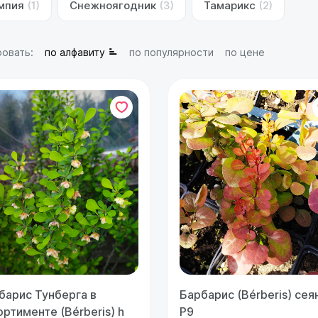
мпия
(1)
Снежноягодник
(3)
Тамарикс
(2)
овать:
по алфавиту
по популярности
по цене
барис Тунберга в
Барбарис (Bérberis) сея
ортименте (Bérberis) h
Р9