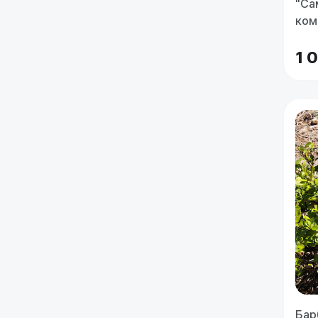
"Са
ком
1 
Бар