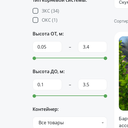
Тип корневой системы:
Ску
ЗКС (
34
)
ОКС (
1
)
Сортир
Высота ОТ, м:
–
Высота ДО, м:
–
Контейнер:
Бар
Все товары
асс