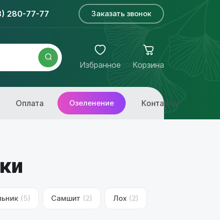
3) 280-77-77
Заказать звонок
Избранное
Корзина
Оплата
Озеленение
Контакты
ки
льник
(5)
Самшит
(2)
Лох
(2)