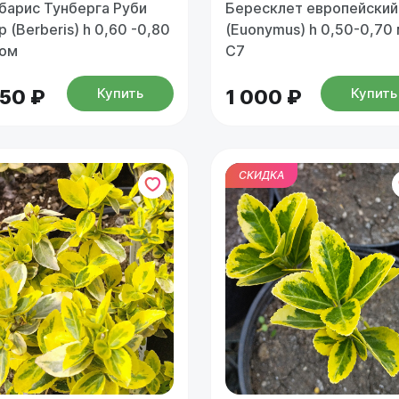
барис Тунберга Руби
Бересклет европейский
 (Berberis) h 0,60 -0,80
(Euonymus) h 0,50-0,70 
ком
С7
Купить
Купить
150 ₽
1 000 ₽
СКИДКА