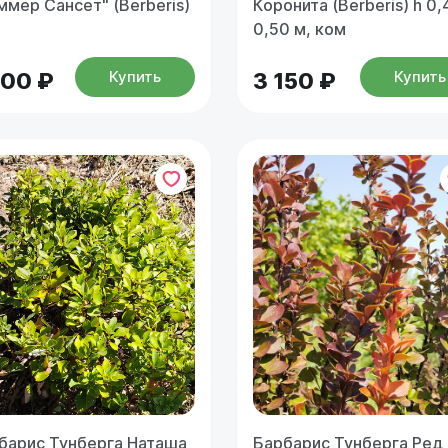
ммер Сансет" (Berberis)
Коронита (Berberis) h 0,
0,50 м, ком
Купить
Купить
000 ₽
3 150 ₽
барис Тунберга Наташа
Барбарис Тунберга Ред