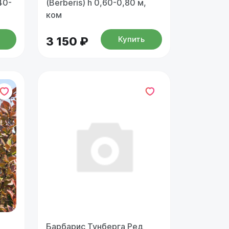
40-
(Berberis) h 0,60-0,80 м,
ком
Купить
3 150 ₽
Барбарис Тунберга Ред