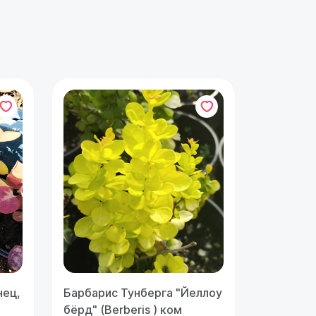
нец,
Барбарис Тунберга "Йеллоу
бёрд" (Berberis ) ком