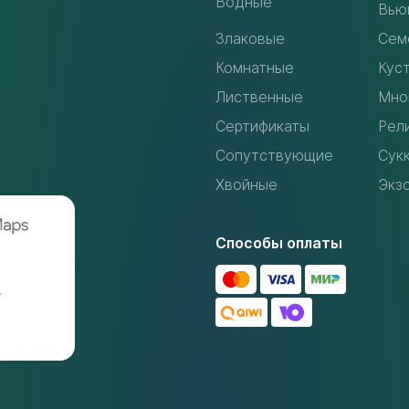
Водные
Вью
Злаковые
Сем
Комнатные
Кус
Лиственные
Мно
Сертификаты
Рел
Сопутствующие
Сук
Хвойные
Экз
Способы оплаты