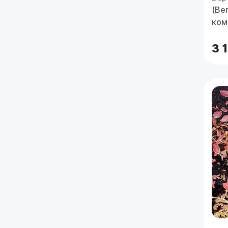
(Ber
ком
3 