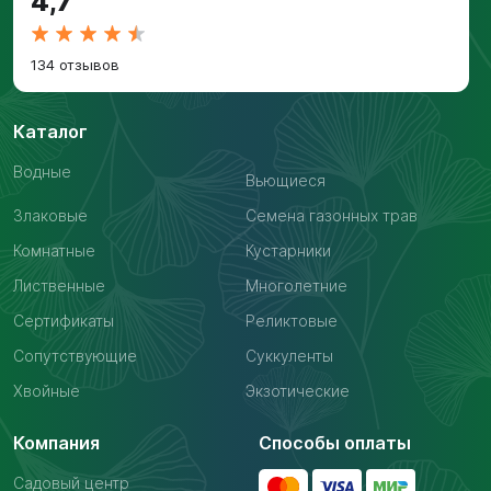
4,7
134 отзывов
Каталог
Водные
Вьющиеся
Злаковые
Семена газонных трав
Комнатные
Кустарники
Лиственные
Многолетние
Сертификаты
Реликтовые
Сопутствующие
Суккуленты
Хвойные
Экзотические
Компания
Способы оплаты
Садовый центр