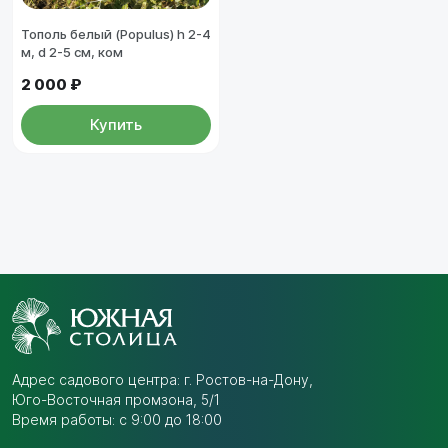
Тополь белый (Populus) h 2-4
м, d 2-5 см, ком
2 000 ₽
Купить
Адрес садового центра:
г. Ростов-на-Дону,
Юго-Восточная промзона,
5/1
Время работы: с 9:00 до 18:00