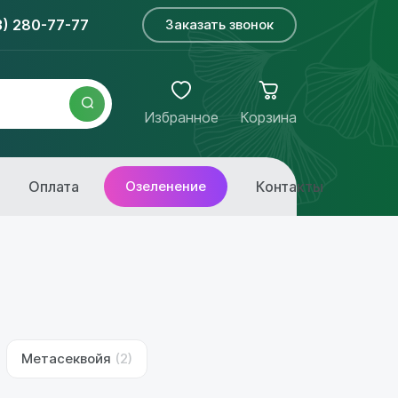
3) 280-77-77
Заказать звонок
Избранное
Корзина
Оплата
Озеленение
Контакты
Метасеквойя
(2)