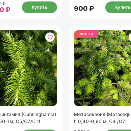
0 ₽
Купить
Купить
900 ₽
0 ₽
СКИДКА
нингамия (Cunninghamia)
Метасеквойя (Metasequ
,50-1м, С5/С7/С11
h 0,40-0,80 м, С4 /С7