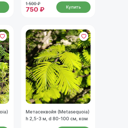
1 500 ₽
Купить
750 ₽
oia)
Метасеквойя (Metasequoia)
h 2,5-3 м, d 80-100 см, ком