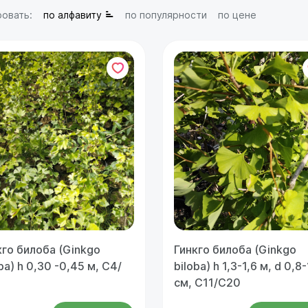
овать:
по алфавиту
по популярности
по цене
кго билоба (Ginkgo
Гинкго билоба (Ginkgo
ba) h 0,30 -0,45 м, С4/
biloba) h 1,3-1,6 м, d 0,8-
см, С11/С20