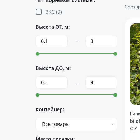
Тип корневой системы:
Сортир
ЗКС (
9
)
Высота ОТ, м:
–
Высота ДО, м:
–
Контейнер:
Гин
bilo
Все товары
С7
Место посадки: