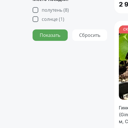
2 
полутень (
8
)
солнце (
1
)
СК
Гин
(Gin
м, 