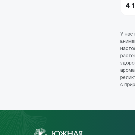
4 
У нас
внима
насто
расте
здоро
арома
релик
с при