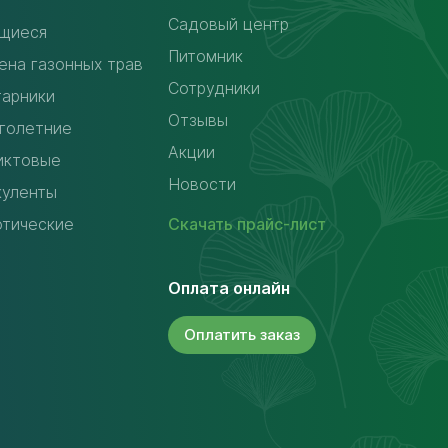
Садовый центр
щиеся
Питомник
ена газонных трав
Сотрудники
тарники
Отзывы
голетние
Акции
иктовые
Новости
куленты
отические
Скачать
прайс-лист
Оплата онлайн
Оплатить
заказ