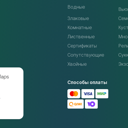
Водные
Вью
Злаковые
Сем
Комнатные
Кус
Лиственные
Мно
Сертификаты
Рел
Сопутствующие
Сук
Хвойные
Экз
Способы оплаты