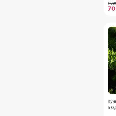
1 00
70
Кун
h 0