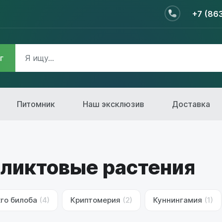
+7 (86
г
Питомник
Наш эксклюзив
Доставка
ликтовые растения
кго билоба
(4)
Криптомерия
(2)
Куннингамия
(1)