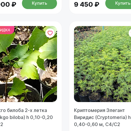
Купить
Купить
900 ₽
9 450 ₽
ИДКА
кго билоба 2-х летка
Криптомерия Элегант
kgo biloba) h 0,10-0,20
Виридис (Cryptomeria) h
С2
0,40-0,60 м, С4/С2