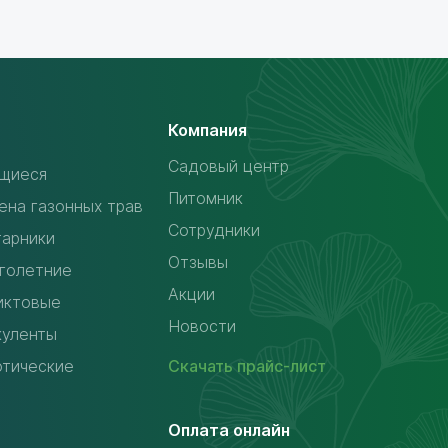
Компания
Садовый центр
щиеся
Питомник
ена газонных трав
Сотрудники
тарники
Отзывы
голетние
Акции
иктовые
Новости
куленты
отические
Скачать
прайс-лист
Оплата онлайн