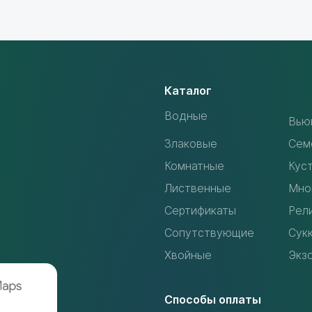
Каталог
Водные
Вью
Злаковые
Сем
Комнатные
Кус
Лиственные
Мно
Сертификаты
Рел
Сопутствующие
Сук
Хвойные
Экз
Способы оплаты