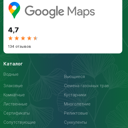
4,7
134 отзывов
Каталог
Водные
Вьющиеся
Злаковые
Семена газонных трав
Комнатные
Кустарники
Лиственные
Многолетние
Сертификаты
Реликтовые
Сопутствующие
Суккуленты