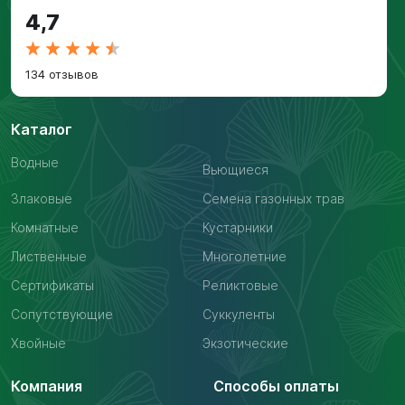
4,7
134 отзывов
Каталог
Водные
Вьющиеся
Злаковые
Семена газонных трав
Комнатные
Кустарники
Лиственные
Многолетние
Сертификаты
Реликтовые
Сопутствующие
Суккуленты
Хвойные
Экзотические
Компания
Способы оплаты