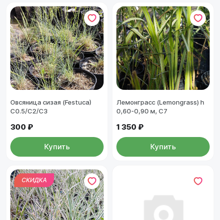
Овсяница сизая (Festuca)
Лемонграсс (Lemongrass) h
С0.5/С2/С3
0,60-0,90 м, С7
300 ₽
1 350 ₽
Купить
Купить
СКИДКА