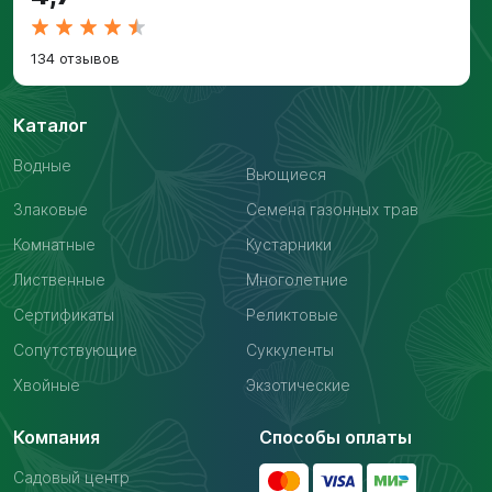
134 отзывов
Каталог
Водные
Вьющиеся
Злаковые
Семена газонных трав
Комнатные
Кустарники
Лиственные
Многолетние
Сертификаты
Реликтовые
Сопутствующие
Суккуленты
Хвойные
Экзотические
Компания
Способы оплаты
Садовый центр