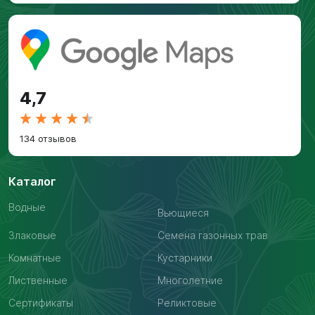
4,7
134 отзывов
Каталог
Водные
Вьющиеся
Злаковые
Семена газонных трав
Комнатные
Кустарники
Лиственные
Многолетние
Сертификаты
Реликтовые