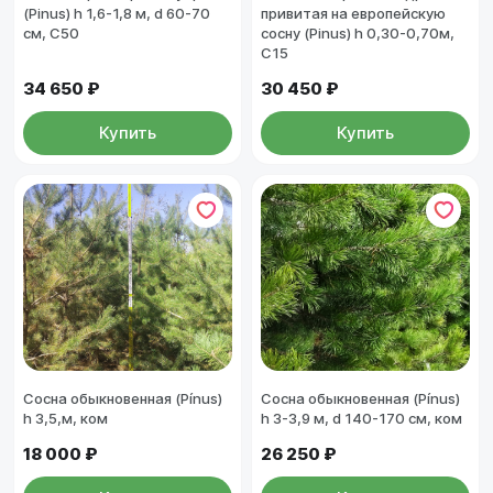
(Pinus) h 1,6-1,8 м, d 60-70
привитая на европейскую
см, C50
сосну (Pinus) h 0,30-0,70м,
С15
34 650 ₽
30 450 ₽
Купить
Купить
Сосна обыкновенная (Pínus)
Сосна обыкновенная (Pínus)
h 3,5,м, ком
h 3-3,9 м, d 140-170 см, ком
18 000 ₽
26 250 ₽