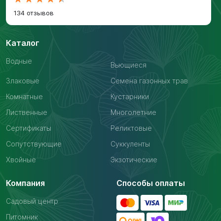
134 отзывов
Каталог
Водные
Вьющиеся
Злаковые
Семена газонных трав
Комнатные
Кустарники
Лиственные
Многолетние
Сертификаты
Реликтовые
Сопутствующие
Суккуленты
Хвойные
Экзотические
Компания
Способы оплаты
Садовый центр
Питомник