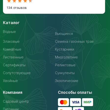
134 отзывов
Каталог
Водные
Вьющиеся
Злаковые
Семена газонных трав
Комнатные
Кустарники
Лиственные
Многолетние
Сертификаты
Реликтовые
Сопутствующие
Суккуленты
Хвойные
Экзотические
Компания
Способы оплаты
Садовый центр
Питомник