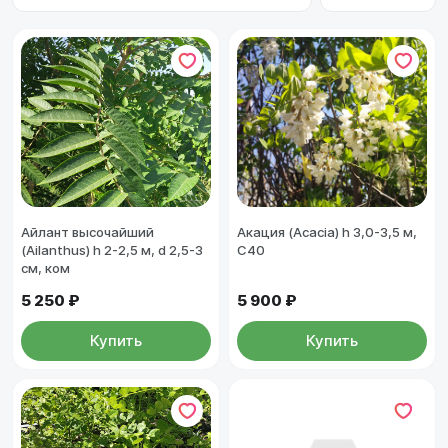
Айлант высочайший
Акация (Acacia) h 3,0-3,5 м,
(Ailanthus) h 2-2,5 м, d 2,5-3
С40
см, ком
5 250 ₽
5 900 ₽
Купить
Купить