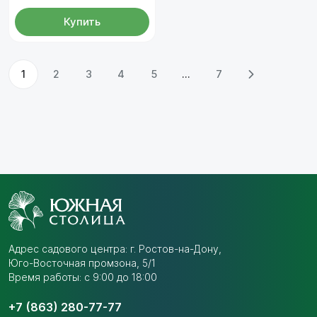
Купить
1
2
3
4
5
...
7
Адрес садового центра:
г. Ростов-на-Дону,
Юго-Восточная промзона,
5/1
Время работы: с 9:00 до 18:00
+7 (863) 280-77-77