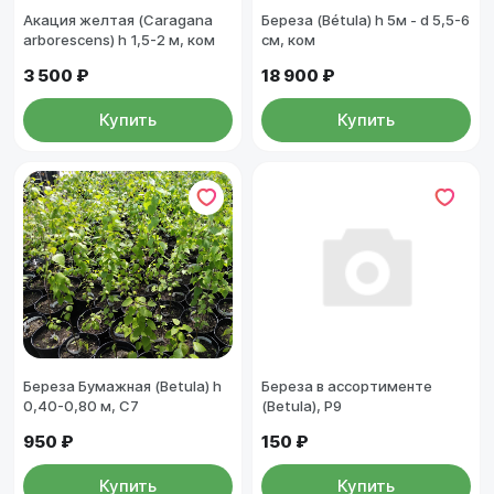
Акация желтая (Caragana
Береза (Bétula) h 5м - d 5,5-6
arborescens) h 1,5-2 м, ком
см, ком
3 500 ₽
18 900 ₽
Купить
Купить
Береза Бумажная (Betula) h
Береза в ассортименте
0,40-0,80 м, С7
(Betula), Р9
950 ₽
150 ₽
Купить
Купить