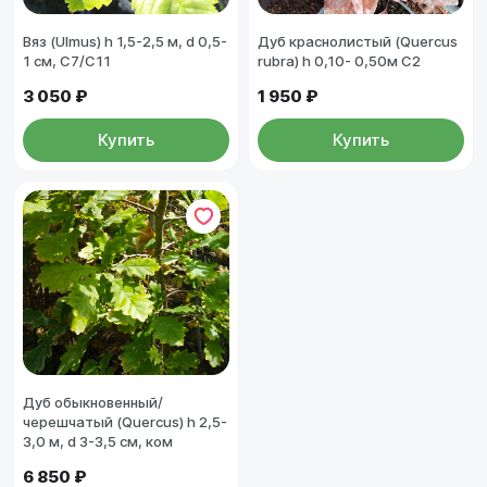
Вяз (Ulmus) h 1,5-2,5 м, d 0,5-
Дуб краснолистый (Quercus
1 см, С7/С11
rubra) h 0,10- 0,50м С2
3 050 ₽
1 950 ₽
Купить
Купить
Дуб обыкновенный/
черешчатый (Quercus) h 2,5-
3,0 м, d 3-3,5 см, ком
6 850 ₽