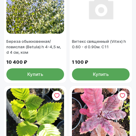
Береза обыкновенная/
Витекс священный (Vitex) h
повислая (Betula) h 4-4,5 м,
0.60 - d 0.90м. С11
d 4 см, ком
10 400 ₽
1 100 ₽
Купить
Купить