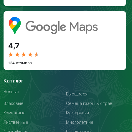
4,7
134 отзывов
Каталог
Водные
Вьющиеся
Злаковые
Семена газонных трав
Комнатные
Кустарники
Лиственные
Многолетние
Сертификаты
Реликтовые