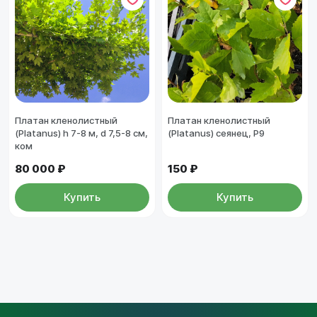
Платан кленолистный
Платан кленолистный
(Platanus) h 7-8 м, d 7,5-8 см,
(Platanus) сеянец, Р9
ком
80 000 ₽
150 ₽
Купить
Купить