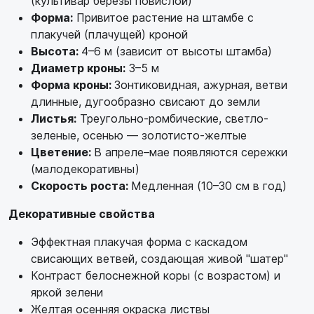
(культивар березы повислой)
Форма:
Привитое растение на штамбе с
плакучей (плачущей) кроной
Высота:
4–6 м (зависит от высоты штамба)
Диаметр кроны:
3–5 м
Форма кроны:
Зонтиковидная, ажурная, ветви
длинные, дугообразно свисают до земли
Листья:
Треугольно-ромбические, светло-
зеленые, осенью — золотисто-желтые
Цветение:
В апреле–мае появляются сережки
(малодекоративны)
Скорость роста:
Медленная (10–30 см в год)
Декоративные свойства
Эффектная плакучая форма с каскадом
свисающих ветвей, создающая живой "шатер"
Контраст белоснежной коры (с возрастом) и
яркой зелени
Желтая осенняя окраска листвы