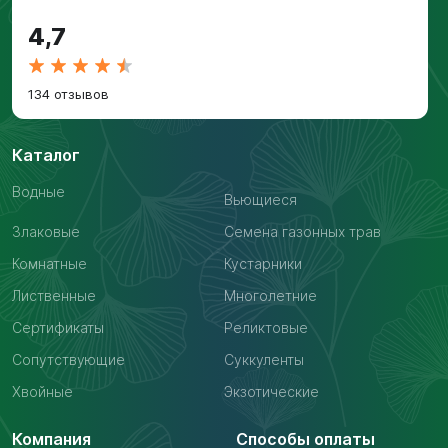
4,7
134 отзывов
Каталог
Водные
Вьющиеся
Злаковые
Семена газонных трав
Комнатные
Кустарники
Лиственные
Многолетние
Сертификаты
Реликтовые
Сопутствующие
Суккуленты
Хвойные
Экзотические
Компания
Способы оплаты