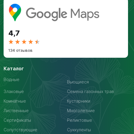
4,7
134 отзывов
Каталог
Водные
Вьющиеся
Злаковые
Семена газонных трав
Комнатные
Кустарники
Лиственные
Многолетние
Сертификаты
Реликтовые
Сопутствующие
Суккуленты