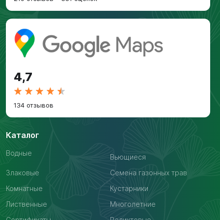
4,7
134 отзывов
Каталог
Водные
Вьющиеся
Злаковые
Семена газонных трав
Комнатные
Кустарники
Лиственные
Многолетние
Сертификаты
Реликтовые