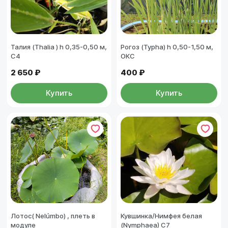
Талия (Thalia ) h 0,35-0,50 м,
Рогоз (Typha) h 0,50-1,50 м,
С4
ОКС
2 650 ₽
400 ₽
Купить
Купить
Лотос( Nelúmbo) , плеть в
Кувшинка/Нимфея белая
модуле
(Nymphaea) С7