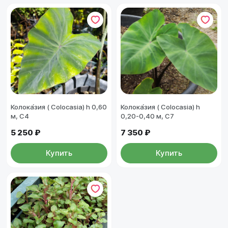
Колока́зия ( Colocasia) h 0,60
Колока́зия ( Colocasia) h
м, С4
0,20-0,40 м, С7
5 250 ₽
7 350 ₽
Купить
Купить