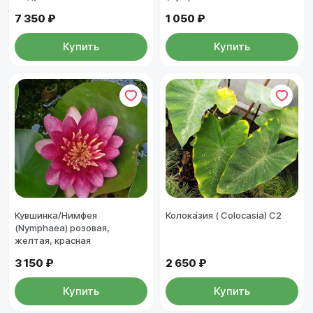
7 350 ₽
1 050 ₽
Купить
Купить
Кувшинка/Нимфея
Колока́зия ( Colocasia) С2
(Nymphaea) розовая,
желтая, красная
3 150 ₽
2 650 ₽
Купить
Купить