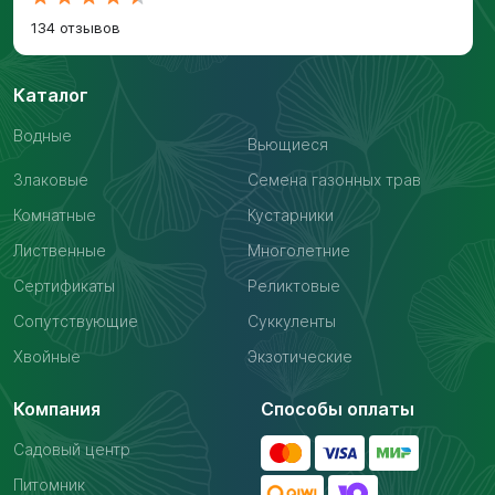
134 отзывов
Каталог
Водные
Вьющиеся
Злаковые
Семена газонных трав
Комнатные
Кустарники
Лиственные
Многолетние
Сертификаты
Реликтовые
Сопутствующие
Суккуленты
Хвойные
Экзотические
Компания
Способы оплаты
Садовый центр
Питомник